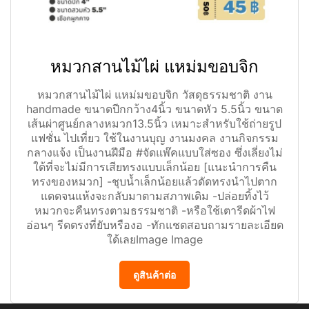
หมวกสานไม้ไผ่ แหม่มขอบจิก
หมวกสานไม้ไผ่ แหม่มขอบจิก วัสดุธรรมชาติ งาน
handmade ขนาดปีกกว้าง4นิ้ว ขนาดหัว 5.5นิ้ว ขนาด
เส้นผ่าศูนย์กลางหมวก13.5นิ้ว เหมาะสำหรับใช้ถ่ายรูป
แฟชั่น ไปเที่ยว ใช้ในงานบุญ งานมงคล งานกิจกรรม
กลางแจ้ง เป็นงานฝีมือ #จัดแพ๊คแบบใส่ซอง ซึ่งเลี่ยงไม่
ใด้ที่จะไม่มีการเสียทรงแบบเล็กน้อย [แนะนำการคืน
ทรงของหมวก] -ชุบน้ำเล็กน้อยแล้วดัดทรงนำไปตาก
แดดจนแห้งจะกลับมาตามสภาพเดิม -ปล่อยทิ้งไว้
หมวกจะคืนทรงตามธรรมชาติ -หรือใช้เตารีดผ้าไฟ
อ่อนๆ รีดตรงที่ยับหรืองอ -ทักแชตสอบถามรายละเอียด
ใด้เลยImage Image
ดูสินค้าต่อ